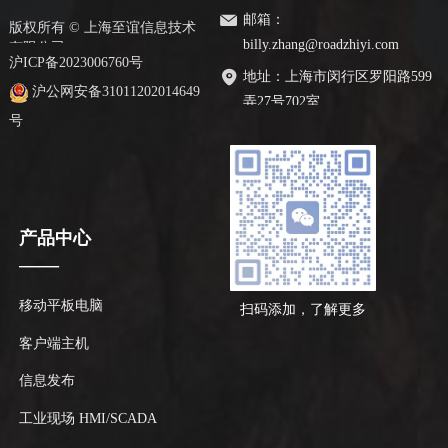
邮箱：
版权所有 ©
上海至谊信息技术
billy.zhang@roadzhiyi.com
有限公司
沪ICP备2023006760号
地址：
上海市闵行区罗阳路599
沪公网安备31011202014649
弄27号702室
号
网址：
www.roadzhiyi.com
产品中心
——
移动平板电脑
扫码添加，了解更多
客户端主机
信息发布
工业现场 HMI/SCADA