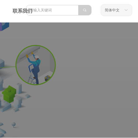
끠
简体中文
ꀅ
联系我们