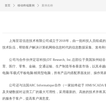
首页
ꄲ
移动终端案例
ꄲ
案例名称
上海至谊信息技术有限公司成立于
2018
年，由一批科技人员组成的
技术队伍，帮助客户解决计算机网络信息时代的信息数据采集、发布和
公司与合作伙伴定谊科技
(DT Research, Inc.
总部位于美国加州硅谷
育、医疗、零售、金融、交通运输、生产制造等各垂直市场，以其卓越
电脑
/
车载式平板电脑
/
精简型电脑，所有产品均搭配界面友好、操作简
公司还与法国
ARC Informatique
合作（一家始终处于
HMI/SCADA
及关键数据对运营工厂的最大可用性，采用最新的、高效的技术并将其
的服务于客户，提高客户满意度。